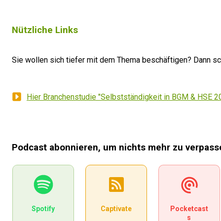
Ich steige mit einer Zahl ein:
Nützliche Links
"Allein, aber nicht einsam?"
→ 79 % aller befragten Selbstständigen (die, die ic
Sie wollen sich tiefer mit dem Thema beschäftigen? Dann sc
→ Bestätigung: Man ist nicht die Ausnahme – das 
Hier Branchenstudie "Selbstständigkeit in BGM & HSE 
Warum ist das Thema wichtig?
Podcast abonnieren, um nichts mehr zu verpass
→ Viele haben das Gefühl: "Nur bei mir ist es chaot
→ Zahlen zeigen: Viele erleben Schwankungen & U
→ Orientierung & Vergleich helfen beim strategis
Spotify
Captivate
Pocketcast
s