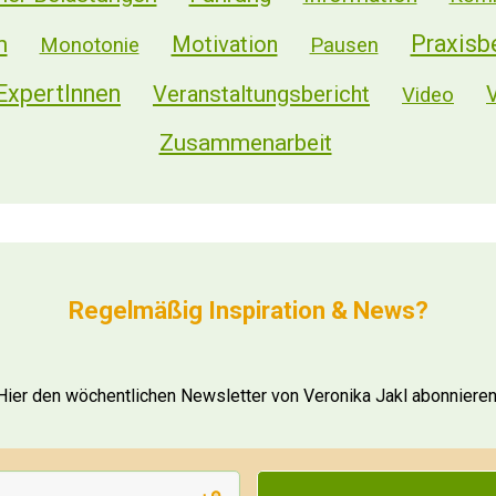
ischen Zeit gegen Geld und Paketpreisen.
Praxisb
eitssicherheit" am besten ab.
n
Motivation
Monotonie
Pausen
en deutlich an nach 5 Jahren Selbstständigkeit.
 ExpertInnen
Veranstaltungsbericht
Video
stständig sind und weniger als 60.000 € im Jahr Umsatz 
Zusammenarbeit
tständige
sätze. Und diese sind niedriger!
 erlangten Resultaten
Regelmäßig Inspiration & News?
hops/Events
er, was auch stärkere Auftragsschwankungen bringt
Hier den wöchentlichen Newsletter von Veronika Jakl abonnieren
binare, Online-Kurse, digitale Dokumente)