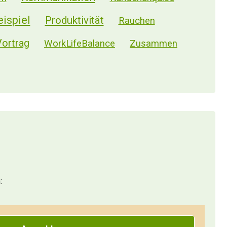
eispiel
Produktivität
Rauchen
Vortrag
WorkLifeBalance
Zusammen
machen.
: