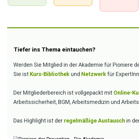
Was ist möglich, wenn man es richtig ang
→ Höhere Stundensätze
Tiefer ins Thema eintauchen?
→ Mehr Planbarkeit
Werden Sie Mitglied in der Akademie für Pioniere d
→ Weniger Dauer-Akquise
Sie ist
Kurs-Bibliothek
und
Netzwerk
für ExpertInn
→ Bessere Kundenbindung = stabilerer Umsatz
Der Mitgliederbereich ist vollgepackt mit
Online-Ku
Arbeitssicherheit, BGM, Arbeitsmedizin und Arbeit
Überblick über die Statistiken
Das Highlight ist der
regelmäßige Austausch
in de
Welche Honorare sind normal?