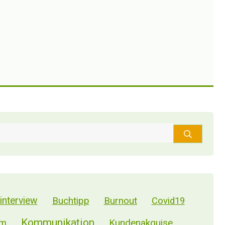
hr üblich: 46 % der Solo-Selbstständigen und 58%
 und Verantwortung.
tständigen verdienen im Median rund 100.000 € im
nterview
Buchtipp
Burnout
Covid19
Kommunikation
Kundenakquise
m