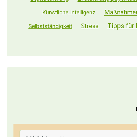
Die beste Kalkulation ist die Misch-Kalkulation zw
Vom Umsatz her schneidet der Themenbereich "Arb
Maßnahme
Künstliche Intelligenz
Der Verdienst und die Stunden- und Tagsätze steig
Tipps für
Stress
Selbstständigkeit
Es gibt aber auch Personen, die über 5 Jahre selb
Arbeiten weniger Stunden als andere Selbs
Rechnen viel öfter Stundensätze ab als Tag
Rechnen seltener Paketpreise ab oder nach
Verkaufen weniger an Bestandskunden
Verkaufen weniger nach Vorträgen/Works
Setzen mehr auf Kaltakquise und Newslett
Haben viel weniger Stammkunden/Abos
Haben viel weniger digitale Leistungen (We