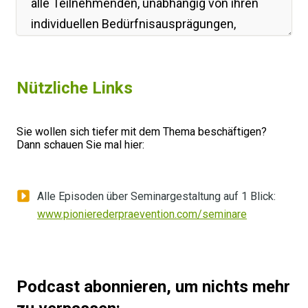
alle Teilnehmenden, unabhängig von ihren
individuellen Bedürfnisausprägungen,
ansprechen und motivieren?
Nach dieser Episode wissen Sie, wie Sie die
Nützliche Links
Grundbedürfnisse in der Seminargestaltung
berücksichtigen und dadurch effektivere und
Sie wollen sich tiefer mit dem Thema beschäftigen?
zufriedenstellendere Lernerfahrungen
Dann schauen Sie mal hier:
schaffen.
Ich zeige Ihnen heute also, wie Sie Ihre
Alle Episoden über Seminargestaltung auf 1 Blick:
Seminare so gestalten können, dass sie
www.pionierederpraevention.com/seminare
nicht nur informativ und lehrreich sind,
sondern auch die
unterschiedlichen
Bedürfnisse Ihrer
Podcast abonnieren, um nichts mehr
Teilnehmenden
berücksichtigen. Damit Sie