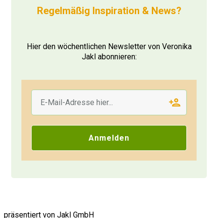
Regelmäßig Inspiration & News?
Verantwortung appellieren. Zum Beispiel:
"Wie kannst du als Führungskraft dazu
beitragen, dass dein Team gesund und
Hier den wöchentlichen Newsletter von Veronika
sicher arbeitet?"
Jakl abonnieren:
Was man nicht machen sollte:
Ein Best-Practice-Beispiel hergeben und
vorkauen zum genauen Nachmachen. Das
kommt bei Leuten mit einem hohen
Einflussbedürfnis nicht so gut an.
Anmelden
Hier eignet sich eher: "Wie könnten wir die
Maßnahmen/Prozesse so gestalten, dass
sie für dich und dein Team sinnvoll und
umsetzbar sind?"
präsentiert von Jakl GmbH