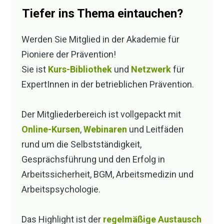
Seminargestaltung und Didaktik
an,
Tiefer ins Thema eintauchen?
nämlich heute die 3 Grundbedürfnisse:
Werden Sie Mitglied in der Akademie für
Einfluss
Pioniere der Prävention!
Sozialkontakte
Sie ist
Kurs-Bibliothek
und
Netzwerk
für
Autonomie
ExpertInnen in der betrieblichen Prävention.
Wenn Sie übrigens eine ganze Sammlung
Der Mitgliederbereich ist vollgepackt mit
haben wollen von den bereits erschienenen
Online-Kursen
,
Webinaren
und Leitfäden
Podcast-Episoden für gute Seminar- und
rund um die Selbstständigkeit,
Webinar-Gestaltung, dann gerne reinklicken
Gesprächsführung und den Erfolg in
unter:
pionierederpraevention.com/seminare
Arbeitssicherheit, BGM, Arbeitsmedizin und
Arbeitspsychologie.
Bedürfnis nach Einfluss
Das Highlight ist der
regelmäßige Austausch