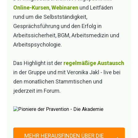
scheinbarundurchbrechbaren Mauer von
Online-Kursen
,
Webinaren
und Leitfäden
"keine Zeit", "brauch ich nicht" und "leider
rund um die Selbstständigkeit,
kein Budget dafür".
Gesprächsführung und den Erfolg in
Arbeitssicherheit, BGM, Arbeitsmedizin und
Dann ist das hier genau richtig für Sie!
Arbeitspsychologie.
Schauen wir uns einen Weg an, der diese
Probleme angeht:
Das Highlight ist der
regelmäßige Austausch
Die bedürfnisorientierte Prävention.
in der Gruppe und mit Veronika Jakl - live bei
den monatlichen Stammtischen und
Denn ich bin davon überzeugt:
jederzeit im Forum.
Wenn wir uns nicht an den Bedürfnissen,
den grundlegenden Motiven aller
Beteiligten orientieren bei unseren
Projekten und Aufgaben, dann wird das
nichts.
MEHR HERAUSFINDEN ÜBER DIE