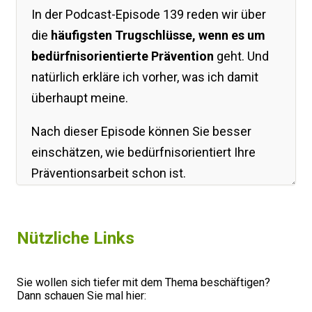
In der Podcast-Episode 139 reden wir über
die
häufigsten Trugschlüsse, wenn es um
bedürfnisorientierte Prävention
geht. Und
natürlich erkläre ich vorher, was ich damit
überhaupt meine.
Nach dieser Episode können Sie besser
einschätzen, wie bedürfnisorientiert Ihre
Präventionsarbeit schon ist.
Kennen Sie sowas auch?
Nützliche Links
Immer wieder klagen mir Kolleginnen und
Kollegen ihr Leid:Ein Kollege aus der
Sie wollen sich tiefer mit dem Thema beschäftigen?
Arbeitssicherheit hat mir erzählt, dass er
Dann schauen Sie mal hier:
sich eine super Kampagne ausgedacht hat