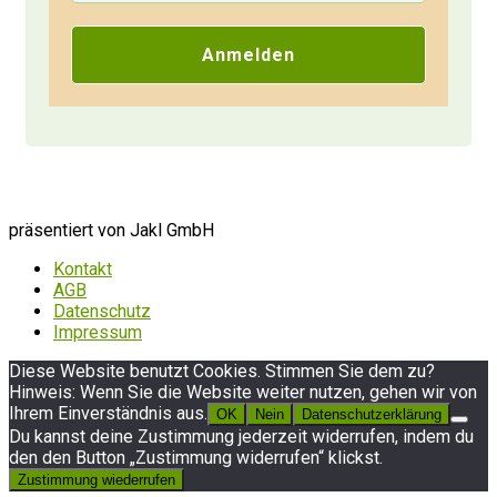
sich selbst immer zurück.
Anmelden
Der Kunde will einen kurzfristigen Termin:
Dieser wird in den vollen Kalender
reingequetscht. Der Kunde will einen Termin
um 19:00 Uhr am Abend: Babysitting wird
organisiert oder Familie wird hintenangestellt
trotz schlechtem Gewissen. Der Kunde will
präsentiert von Jakl GmbH
plötzlich einen Workshop auf Englisch,
Kontakt
AGB
obwohl man sich da nicht sattelfest fühlt:
Datenschutz
Dann lernt man halt Vokabeln mit dem
Impressum
unguten Bauchgefühl, dass man das
Diese Website benutzt Cookies. Stimmen Sie dem zu?
eigentlich so nicht machen wollte.
Hinweis: Wenn Sie die Website weiter nutzen, gehen wir von
Ihrem Einverständnis aus.
OK
Nein
Datenschutzerklärung
Du kannst deine Zustimmung jederzeit widerrufen, indem du
Wenn es uns nicht gut geht, können wir auch
den den Button „Zustimmung widerrufen“ klickst.
keine gute Arbeit leisten (langfristig). Auch
Zustimmung wiederrufen