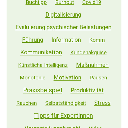
Buchtipp
Burnout
Covid19
Ich höre das regelmäßig, wenn es um die
Digitalisierung
Compliance von Beschäftigten geht, z.B. bei
Workshops oder Unterweisungen
Evaluierung psychischer Belastungen
mitzumachen.
Führung
Information
Komm
→ Wir haben alle Bedürfnisse! Die Psyche
Kommunikation
Kundenakquise
lässt sich nicht einfach abdrehen. Auch
Erwachsene haben Bedürfnisse:
Maßnahmen
Künstliche Intelligenz
Motivation
Nach Kontakt mit anderen
Monotonie
Pausen
Praxisbeispiel
Produktivität
Nach Anerkennung & Wertschätzung
Stress
Selbstständigkeit
Rauchen
Nach Ordnung
Tipps für ExpertInnen
Nach Macht und Dominanz