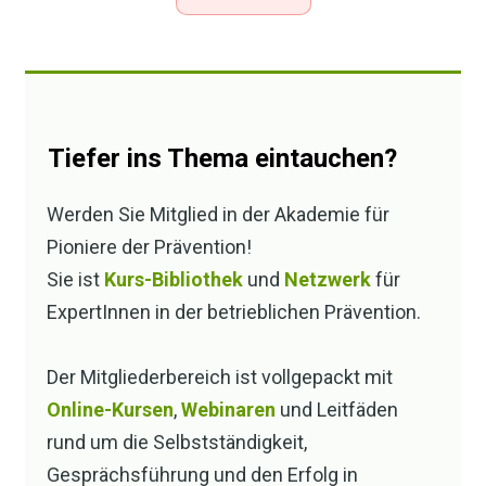
auch Herausforderungen für die psychische
Gesundheit mit sich. Das ist halt auch "nur"
eine Software, und damit kein Heilsbringer,
aber auch kein Teufelszeug. Durch
präventive Maßnahmen wie Schulungen,
Tiefer ins Thema eintauchen?
offene Kommunikation und eine klar
strukturierte Fehlerkultur können
Werden Sie Mitglied in der Akademie für
Unternehmen die Einführung von KI
Pioniere der Prävention!
erfolgreich gestalten und ihre Mitarbeitenden
Sie ist
Kurs-Bibliothek
und
Netzwerk
für
entlasten.
ExpertInnen in der betrieblichen Prävention.
Wie ist das in den Unternehmen, die Sie
Der Mitgliederbereich ist vollgepackt mit
betreuen? Wird da KI schon eingesetzt? Und
Online-Kursen
,
Webinaren
und Leitfäden
sehen Sie Veränderungen bei den
rund um die Selbstständigkeit,
psychischen Arbeitsbedingungen dadurch?
Gesprächsführung und den Erfolg in
Schreiben Sie mir gern ein Mail, wenn Sie