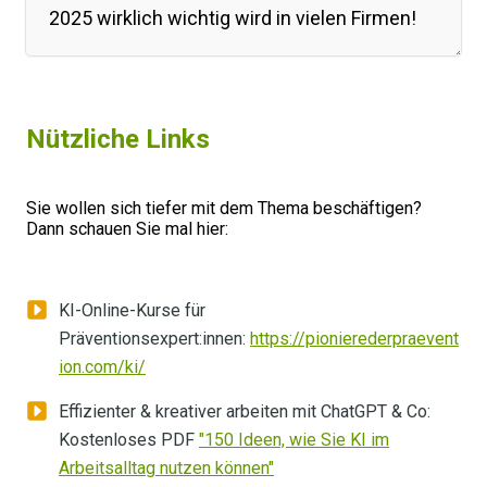
2025 wirklich wichtig wird in vielen Firmen!
Ich zeige Ihnen heute also, wie KI die
Arbeitswelt verändert und welche
Nützliche Links
Konsequenzen das für die psychische
Gesundheit der Beschäftigten hat. Damit Sie
passende Präventionsmaßnahmen
Sie wollen sich tiefer mit dem Thema beschäftigen?
Dann schauen Sie mal hier:
entwickeln und die Mitarbeitenden nicht nur
entlasten, sondern auch motivieren können.
KI-Online-Kurse für
Diese Episode ist mal wieder ein bisschen
Präventionsexpert:innen:
https://pionierederpraevent
ein anderes Format. Ich wurde interviewt von
ion.com/ki/
Nele Wabnik, Studentin
Effizienter & kreativer arbeiten mit ChatGPT & Co:
Gesundheitsmanagement an der FOM
Kostenloses PDF
"150 Ideen, wie Sie KI im
Hochschule und sie arbeitet nebenbei noch
Arbeitsalltag nutzen können"
im BGM. Nele Wabnik steht kurz vor der