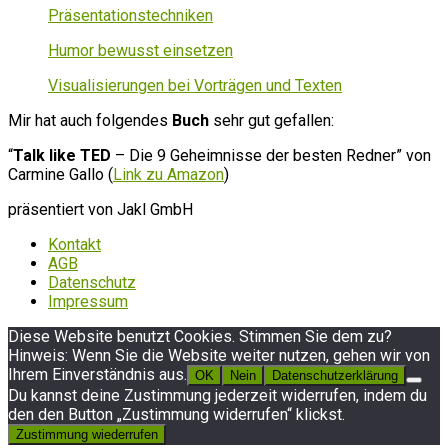
Präsentationstechniken
Humor bewusst einsetzen
Visualisierungen bei Vorträgen und Texten
Mir hat auch folgendes
Buch
sehr gut gefallen:
“
Talk like TED
– Die 9 Geheimnisse der besten Redner” von
Carmine Gallo (
Link zu Amazon
)
präsentiert von Jakl GmbH
Kontakt
AGB
Datenschutz
Impressum
Diese Website benutzt Cookies. Stimmen Sie dem zu?
Hinweis: Wenn Sie die Website weiter nutzen, gehen wir von
Ihrem Einverständnis aus.
OK
Nein
Datenschutzerklärung
Du kannst deine Zustimmung jederzeit widerrufen, indem du
den den Button „Zustimmung widerrufen“ klickst.
Zustimmung wiederrufen